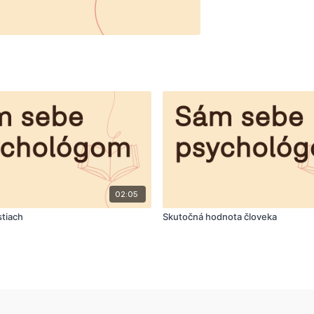
02:05
stiach
Skutočná hodnota človeka