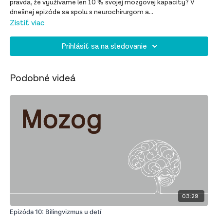
pravda, že využívame len 10 % svojej mozgovej kapacity? V
dnešnej epizóde sa spolu s neurochirurgom a
neuropsychológom pozrieme na tajomstvá ľudského mozgu –
Zistiť viac
od jeho vývoja až po fascinujúce procesy, ktoré v ňom
neustále prebiehajú.
Prihlásiť sa na sledovanie
Podobné videá
03:29
Epizóda 10: Bilingvizmus u detí