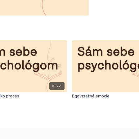
01:22
ako proces
Egovzťažné emócie