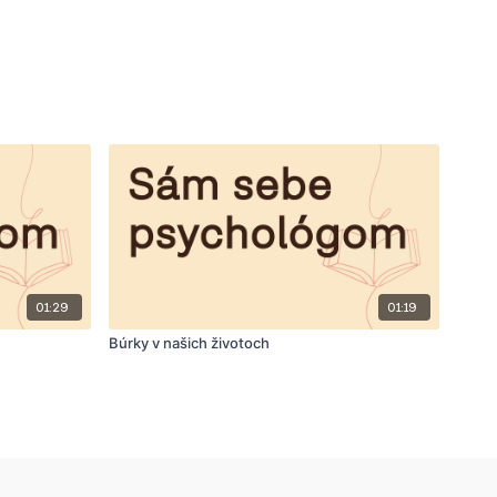
01:29
01:19
Búrky v našich životoch