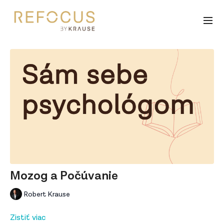
Mozog a Počúvanie
Robert Krause
Zistiť viac