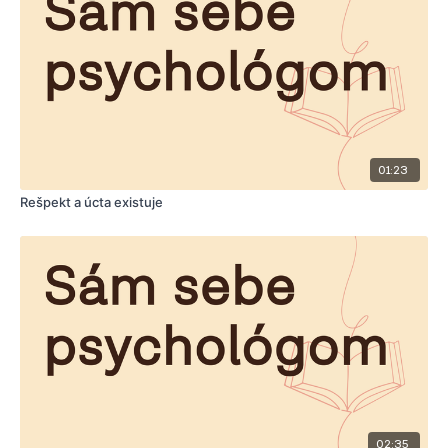
01:23
Rešpekt a úcta existuje
02:35