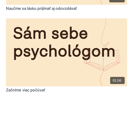
Naučme sa lásku prijímať aj odovzdávať
01:26
Začníme viac počúvať