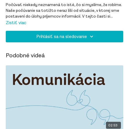
Počúvať niekedy neznamená to isté, čo si myslíme, že robíme.
Naše počúvanie sa totižto neraz líši od situácie, v ktorej sme
postavení do úlohy príjemcov informácií. V tejto časti si
spoločne vysvetlíme, ako vyzerá aktívne počúvanie, kedy je
Zistiť viac
dôležité zvoliť ticho a aké typy týchto dvoch postojov sa
nachádzajú medzi týmito dvomi pólmi našej dennej
Prihlásiť sa na sledovanie
komunikácie.
Podobné videá
02:53