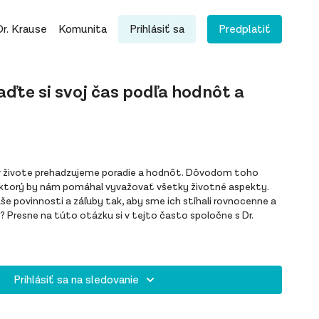
Dr. Krause
Komunita
Prihlásiť sa
Predplatiť
aďte si svoj čas podľa hodnôt a
aj v živote prehadzujeme poradie a hodnôt. Dôvodom toho
ktorý by nám pomáhal vyvažovať všetky životné aspekty.
še povinnosti a záľuby tak, aby sme ich stíhali rovnocenne a
 Presne na túto otázku si v tejto často spoločne s Dr.
Prihlásiť sa na sledovanie