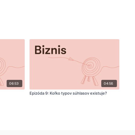
06:53
04:58
Epizóda 9: Koľko typov súhlasov existuje?