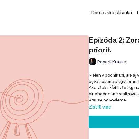
Domovská stránka
Epizóda 2: Zor
priorít
Robert Krause
Nielen v podnikaní, ale 
býva absencia systému, 
Ako však skĺbiť všetky na
plnohodnotne realizovať?
Krause odpovieme.
Zistiť viac