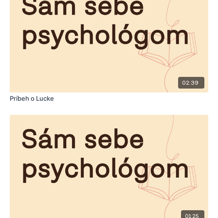
02:39
Príbeh o Lucke
01:25