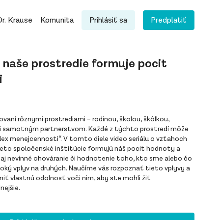
Dr. Krause
Komunita
Prihlásiť sa
Predplatiť
 naše prostredie formuje pocit
i
aní rôznymi prostrediami – rodinou, školou, škôlkou,
i samotným partnerstvom. Každé z týchto prostredí môže
ex menejcennosti“. V tomto diele video seriálu o vzťahoch
ieto spoločenské inštitúcie formujú náš pocit hodnoty a
 aj nevinné ohováranie či hodnotenie toho, kto sme alebo čo
oký vplyv na druhých. Naučíme vás rozpoznať tieto vplyvy a
niť vlastnú odolnosť voči nim, aby ste mohli žiť
nejšie.