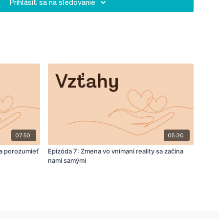
Prihlásiť sa na sledovanie
07:50
05:30
 a porozumieť
Epizóda 7: Zmena vo vnímaní reality sa začína
nami samými