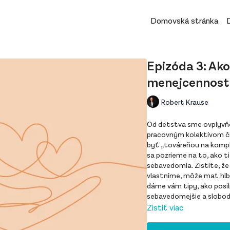
Domovská stránka
Epizóda 3: Ako
menejcennost
Robert Krause
Od detstva sme ovplyvňov
pracovným kolektívom č
byť „továreňou na kompl
sa pozrieme na to, ako t
sebavedomia. Zistíte, že
vlastníme, môže mať hlb
dáme vám tipy, ako posil
sebavedomejšie a slobod
Zistiť viac