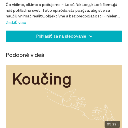
Čo vidíme, cítime a počujeme – to sú faktory, ktoré formujú
náš pohľad na svet. Táto epizóda vás pozýva, aby ste sa
naučili vnímať realitu objektívne a bez predpojatosti – nielen
pre seba, ale aj pre svojich blízkych a kolegov.
Zistiť viac
Prihlásiť sa na sledovanie
Podobné videá
03:29