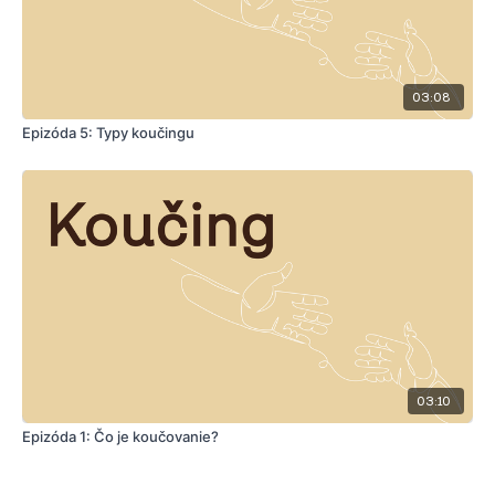
03:08
Epizóda 5: Typy koučingu
03:10
Epizóda 1: Čo je koučovanie?