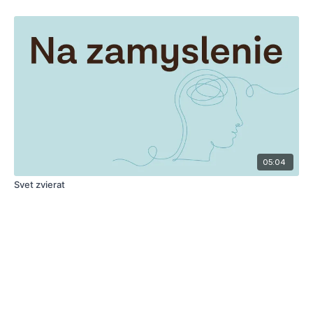
05:04
Svet zvierat