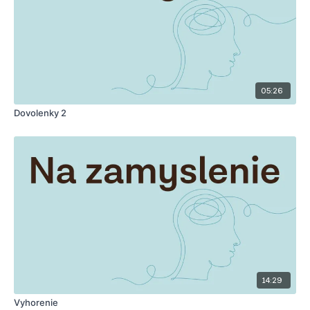
05:26
Dovolenky 2
14:29
Vyhorenie