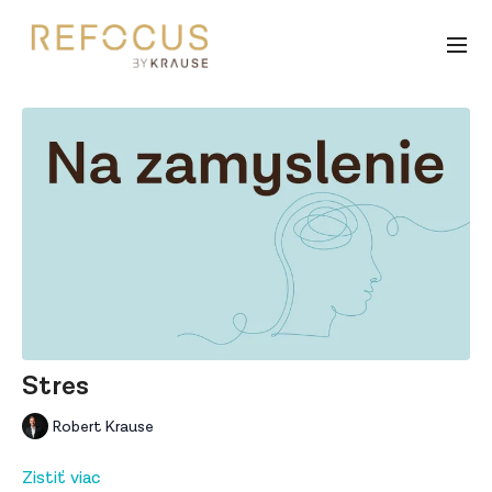
Stres
Robert Krause
Zistiť viac