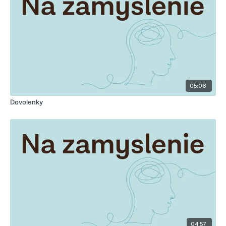
05:06
Dovolenky
04:57